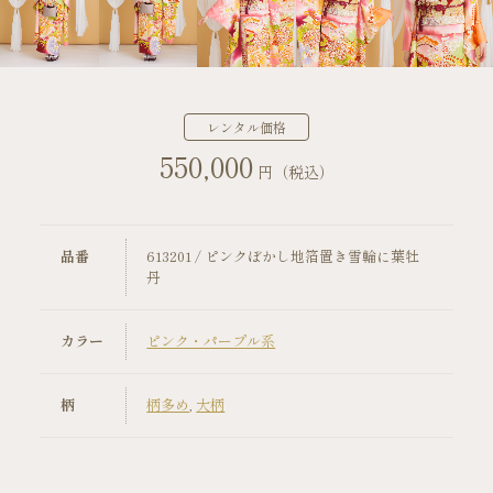
店舗案内
振袖レンタルの流れ
レンタル価格
550,000
写真だけの成人式の流れ
円（税込）
ママ振袖の流れ
品番
613201 / ピンクぼかし地箔置き雪輪に葉牡
コーディネート小物
丹
成人式当日の過ごし方
カラー
ピンク・パープル系
成人式中止時の対応
柄
柄多め
,
大柄
キャンペーン