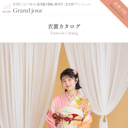
613201 / ピンクぼかし地箔置き雪輪に葉牡丹｜貸衣装グランジュール
衣裳カタログ
Furisode Catalog
プラン紹介
振袖レンタルプラン
写真だけの成人式プラン
ママ振袖プラン
振袖展示会
ママ振袖相談会