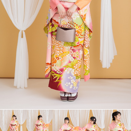
衣裳カタログ
LOOKBOOK
高校3年生の方へ
大学1年生の方へ
大学2年生の方へ
ヘアスタイリング特集
アルバム・写真商品
コンセプト
よくあるご質問