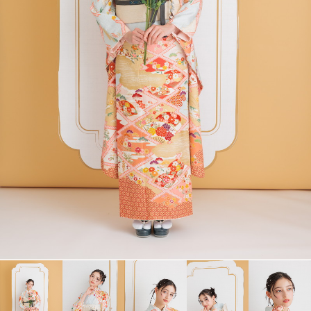
衣裳カタログ
LOOKBOOK
高校3年生の方へ
大学1年生の方へ
大学2年生の方へ
ヘアスタイリング特集
アルバム・写真商品
コンセプト
よくあるご質問