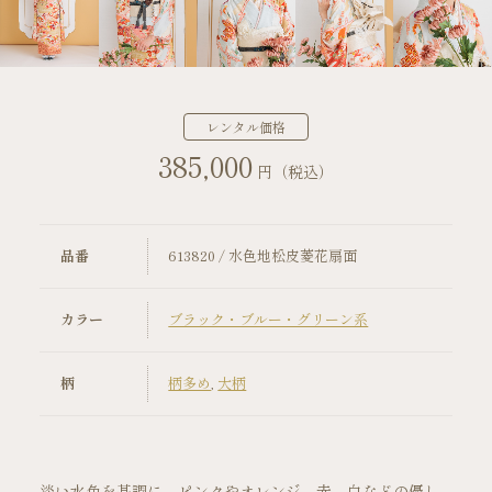
店舗案内
振袖レンタルの流れ
レンタル価格
385,000
写真だけの成人式の流れ
円（税込）
ママ振袖の流れ
品番
613820 / 水色地松皮菱花扇面
コーディネート小物
カラー
ブラック・ブルー・グリーン系
成人式当日の過ごし方
柄
柄多め
,
大柄
成人式中止時の対応
キャンペーン