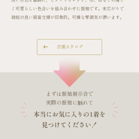
淡い水色を基調に、ピンクやオレンジ、赤、白などの優し
く可愛らしい色合いを組み合わせた振袖です。末広がりで
縁起の良い扇面文様が印象的。可憐な雰囲気が漂います。
ご試着・見学予約
衣裳カタログ
お問い合わせ
まずは振袖展示会で
実際の振袖に触れて
本当にお気に入りの1着を
見つけてください！