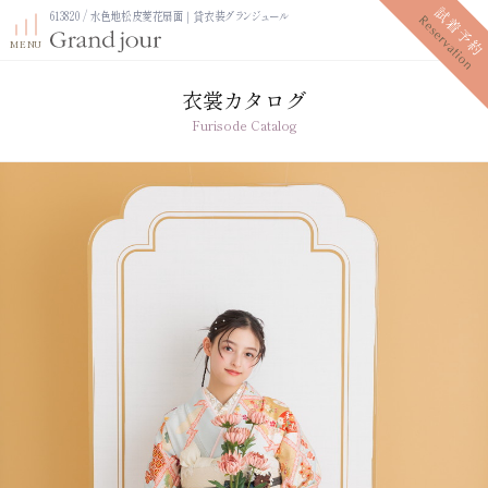
613820 / 水色地松皮菱花扇面｜貸衣装グランジュール
衣裳カタログ
Furisode Catalog
プラン紹介
振袖レンタルプラン
写真だけの成人式プラン
ママ振袖プラン
振袖展示会
ママ振袖相談会