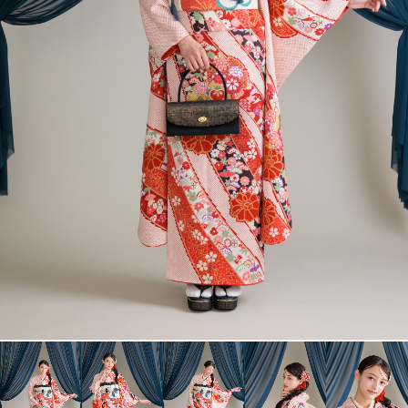
衣裳カタログ
LOOKBOOK
高校3年生の方へ
大学1年生の方へ
大学2年生の方へ
ヘアスタイリング特集
アルバム・写真商品
コンセプト
よくあるご質問