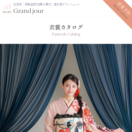
613988 / 赤地総絞り古典小柄文｜貸衣装グランジュール
衣裳カタログ
Furisode Catalog
プラン紹介
振袖レンタルプラン
写真だけの成人式プラン
ママ振袖プラン
振袖展示会
ママ振袖相談会