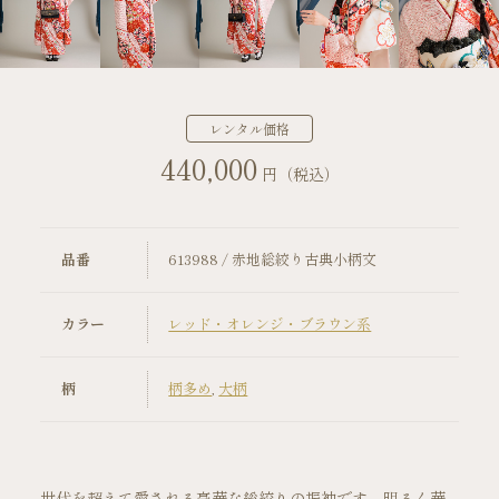
店舗案内
振袖レンタルの流れ
レンタル価格
440,000
写真だけの成人式の流れ
円（税込）
ママ振袖の流れ
品番
613988 / 赤地総絞り古典小柄文
コーディネート小物
カラー
レッド・オレンジ・ブラウン系
成人式当日の過ごし方
柄
柄多め
,
大柄
成人式中止時の対応
キャンペーン