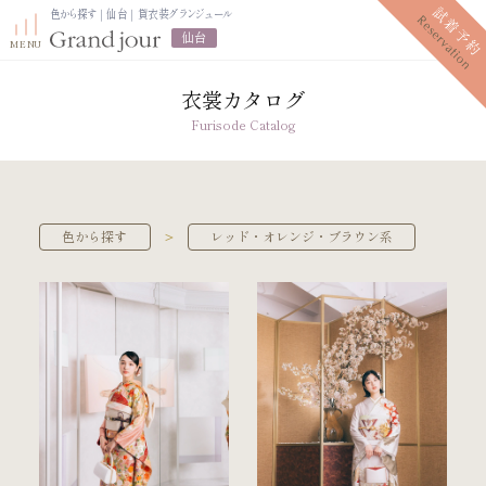
色から探す｜仙台｜貸衣装グランジュール
仙台
衣裳カタログ
Furisode Catalog
プラン紹介
振袖レンタルプラン
写真だけの成人式プラン
＞
色から探す
レッド・オレンジ・ブラウン系
ママ振袖プラン
振袖展示会
ママ振袖相談会