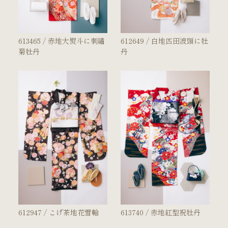
613465 / 赤地大熨斗に刺繡
612649 / 白地匹田波頭に牡
菊牡丹
丹
612947 / こげ茶地花雪輪
613740 / 赤地紅型祝牡丹