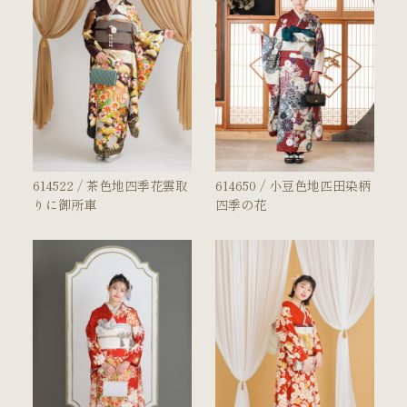
ご試着・見学予約
お問い合わせ
614522 / 茶色地四季花雲取
614650 / 小豆色地匹田染柄
りに御所車
四季の花