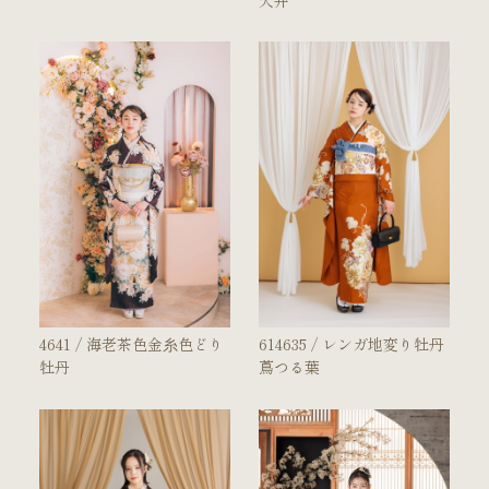
天井
店舗案内
振袖レンタルの流れ
写真だけの成人式の流れ
ママ振袖の流れ
コーディネート小物
成人式当日の過ごし方
4641 / 海老茶色金糸色どり
614635 / レンガ地変り牡丹
牡丹
蔦つる葉
成人式中止時の対応
キャンペーン