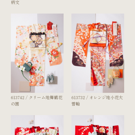
柄文
613742 / クリーム地舞鶴花
613732 / オレンジ地小花大
の園
雪輪