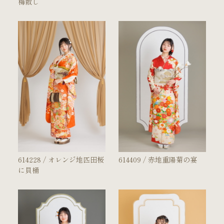
梅散し
614228 / オレンジ地匹田桜
614409 / 赤地重陽菊の宴
に貝桶