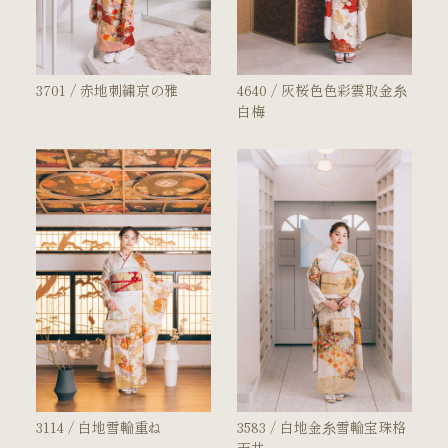
衣裳カタログ
3701 / 赤地刺繍京の雅
4640 / 灰桜色色彩雲取金糸
LOOKBOOK
白梅
高校3年生の方へ
大学1年生の方へ
大学2年生の方へ
ヘアスタイリング特集
アルバム・写真商品
コンセプト
3114 / 白地雪輪重ね
3583 / 白地金糸雪輪宝珠格
よくあるご質問