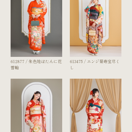
612877 / 朱色地ぼたんに花
613475 / エンジ菊寿宝尽く
雪輪
し