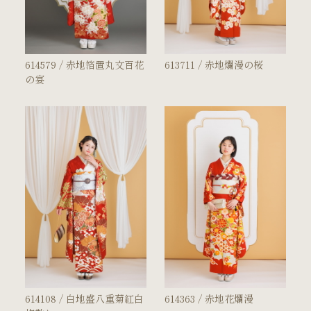
614579 / 赤地箔置丸文百花
613711 / 赤地爛漫の桜
の宴
614108 / 白地盛八重菊紅白
614363 / 赤地花爛漫