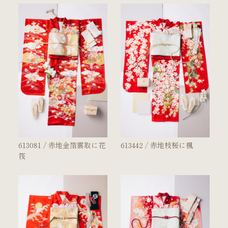
613081 / 赤地金箔雲取に花
613442 / 赤地枝桜に楓
筏