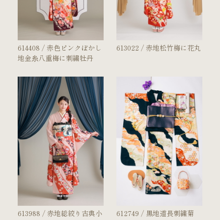
614408 / 赤色ピンクぼかし
613022 / 赤地松竹梅に花丸
地金糸八重梅に刺繍牡丹
613988 / 赤地総絞り古典小
612749 / 黒地道長刺繍菊