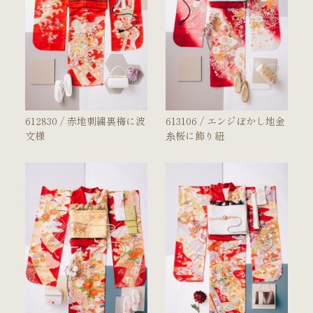
612830 / 赤地刺繍裏梅に波
613106 / エンジぼかし地金
文様
糸桜に飾り紐