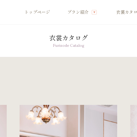
トップページ
プラン紹介
衣裳カタ
衣裳カタログ
店舗案内
Furisode Catalog
振袖レンタルの流れ
へ
写真だけの成人式の流れ
ママ振袖の流れ
へ
コーディネート小物
グ特集
成人式当日の過ごし方
商品
成人式中止時の対応