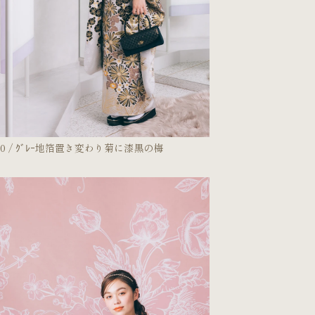
80 / ｸﾞﾚｰ地箔置き変わり菊に漆黒の梅