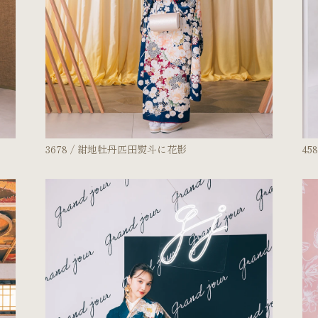
3678 / 紺地牡丹匹田熨斗に花影
45