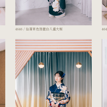
4646 / 仙斎茶色箔置白八重大桜
4