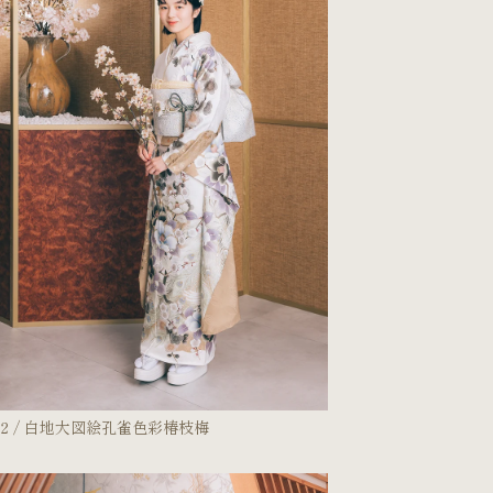
642 / 白地大図絵孔雀色彩椿枝梅