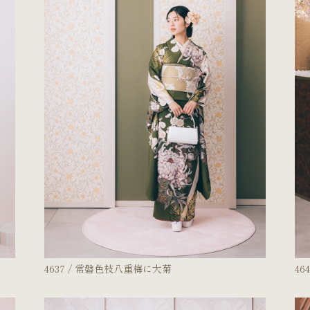
4637 / 常磐色枝八重梅に大菊
4