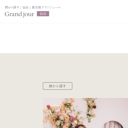
柄から探す｜仙台｜貸衣装グランジュール
仙台
プラン紹介
衣裳カタログ
振袖レンタルプラン
LOOKBOOK
写真だけの成人式プラン
高校3年生の方
ママ振袖プラン
大学1年生の方へ
柄から探す
大学2年生の方
振袖展示会
ヘアスタイリン
ママ振袖相談会
アルバム・写真