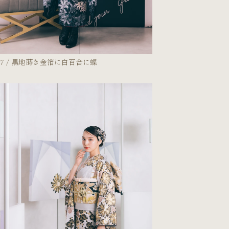
647 / 黒地蒔き金箔に白百合に蝶