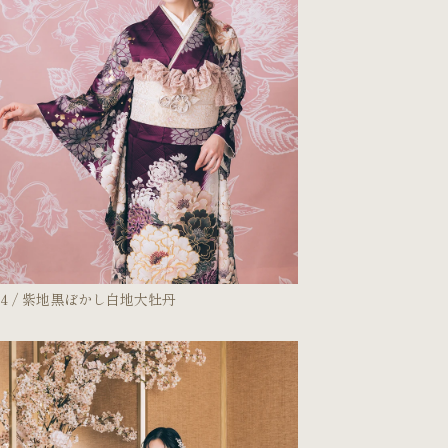
24 / 紫地黒ぼかし白地大牡丹