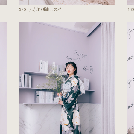
3701 / 赤地刺繍京の雅
46