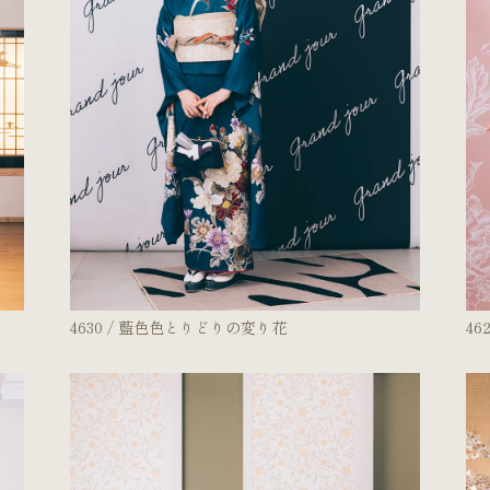
4630 / 藍色色とりどりの変り花
46