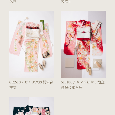
文様
梅散し
612510 / ピンク束ね熨斗吉
613106 / エンジぼかし地金
祥文
糸桜に飾り紐