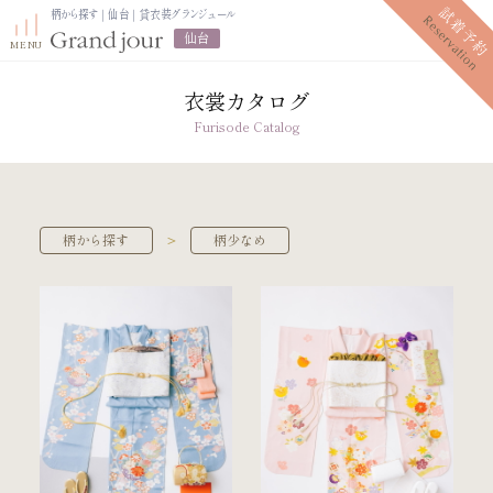
柄から探す｜仙台｜貸衣装グランジュール
仙台
衣裳カタログ
Furisode Catalog
プラン紹介
振袖レンタルプラン
写真だけの成人式プラン
＞
柄から探す
柄少なめ
ママ振袖プラン
振袖展示会
ママ振袖相談会