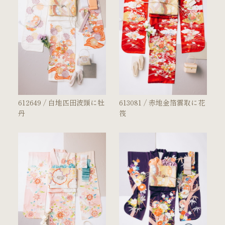
ご試着・見学予約
お問い合わせ
612649 / 白地匹田波頭に牡
613081 / 赤地金箔雲取に花
丹
筏