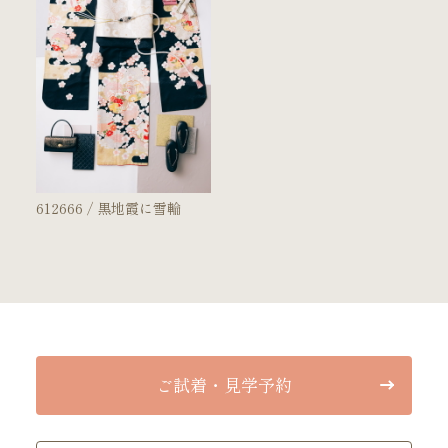
612666 / 黒地霞に雪輪
ご試着・見学予約