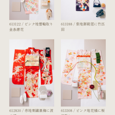
613122 / ピンク地雪輪取り
613188 / 紫地御殿毬に竹匹
金糸唐花
田
612830 / 赤地刺繍裏梅に波
613308 / ピンク地花橘に桜