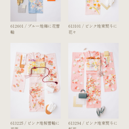
衣裳カタログ
612601 / ブルー地梅に花雪
613101 / ピンク地束熨斗に
LOOKBOOK
輪
花々
高校3年生の方へ
大学1年生の方へ
大学2年生の方へ
ヘアスタイリング特集
アルバム・写真商品
コンセプト
613225 / ピンク地桜雪輪に
613294 / ピンク地束熨斗に
よくあるご質問