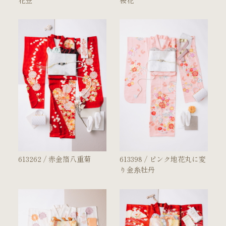
花笠
桜花
店舗案内
振袖レンタルの流れ
写真だけの成人式の流れ
ママ振袖の流れ
コーディネート小物
成人式当日の過ごし方
613262 / 赤金箔八重菊
613398 / ピンク地花丸に変
り金糸牡丹
成人式中止時の対応
キャンペーン