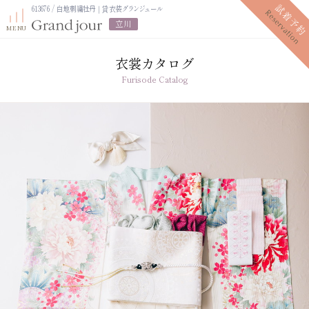
613676 / 白地刺繍牡丹｜貸衣装グランジュール
立川
衣裳カタログ
Furisode Catalog
プラン紹介
振袖レンタルプラン
写真だけの成人式プラン
ママ振袖プラン
振袖展示会
ママ振袖相談会