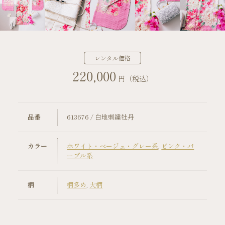
店舗案内
振袖レンタルの流れ
レンタル価格
220,000
写真だけの成人式の流れ
円（税込）
ママ振袖の流れ
品番
613676 / 白地刺繍牡丹
コーディネート小物
カラー
ホワイト・ベージュ・グレー系
,
ピンク・パ
成人式当日の過ごし方
ープル系
成人式中止時の対応
柄
柄多め
,
大柄
キャンペーン