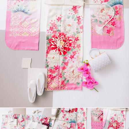
衣裳カタログ
LOOKBOOK
高校3年生の方へ
大学1年生の方へ
大学2年生の方へ
ヘアスタイリング特集
アルバム・写真商品
コンセプト
よくあるご質問