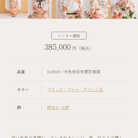
店舗案内
振袖レンタルの流れ
レンタル価格
385,000
写真だけの成人式の流れ
円（税込）
ママ振袖の流れ
品番
613820 / 水色地松皮菱花扇面
コーディネート小物
カラー
ブラック・ブルー・グリーン系
成人式当日の過ごし方
柄
柄多め
,
大柄
成人式中止時の対応
キャンペーン