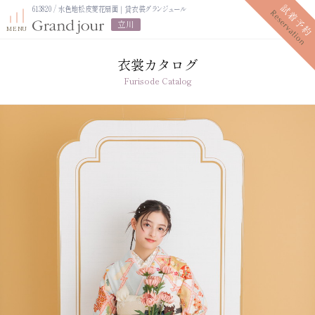
613820 / 水色地松皮菱花扇面｜貸衣装グランジュール
立川
衣裳カタログ
Furisode Catalog
プラン紹介
振袖レンタルプラン
写真だけの成人式プラン
ママ振袖プラン
振袖展示会
ママ振袖相談会