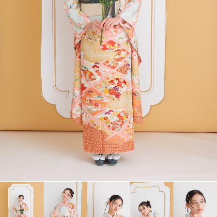
衣裳カタログ
LOOKBOOK
高校3年生の方へ
大学1年生の方へ
大学2年生の方へ
ヘアスタイリング特集
アルバム・写真商品
コンセプト
よくあるご質問