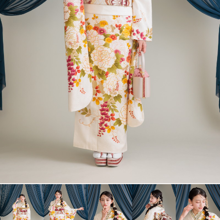
衣裳カタログ
LOOKBOOK
高校3年生の方へ
大学1年生の方へ
大学2年生の方へ
ヘアスタイリング特集
アルバム・写真商品
コンセプト
よくあるご質問