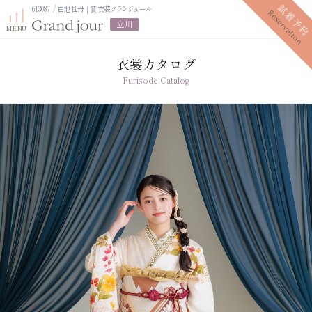
613087 / 白地牡丹｜貸衣装グランジュール
立川
衣裳カタログ
Furisode Catalog
プラン紹介
振袖レンタルプラン
写真だけの成人式プラン
ママ振袖プラン
振袖展示会
ママ振袖相談会