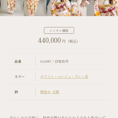
店舗案内
振袖レンタルの流れ
レンタル価格
440,000
写真だけの成人式の流れ
円（税込）
ママ振袖の流れ
品番
613087 / 白地牡丹
コーディネート小物
カラー
ホワイト・ベージュ・グレー系
成人式当日の過ごし方
柄
柄多め
,
大柄
成人式中止時の対応
キャンペーン