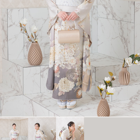
衣裳カタログ
LOOKBOOK
高校3年生の方へ
大学1年生の方へ
大学2年生の方へ
ヘアスタイリング特集
アルバム・写真商品
コンセプト
よくあるご質問