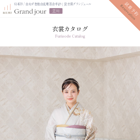
614639 / 白ねず色地白乱菊百合手まり｜貸衣装グランジュール
立川
衣裳カタログ
Furisode Catalog
プラン紹介
振袖レンタルプラン
写真だけの成人式プラン
ママ振袖プラン
振袖展示会
ママ振袖相談会