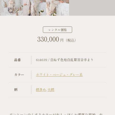
店舗案内
振袖レンタルの流れ
レンタル価格
330,000
写真だけの成人式の流れ
円（税込）
ママ振袖の流れ
品番
614639 / 白ねず色地白乱菊百合手まり
コーディネート小物
カラー
ホワイト・ベージュ・グレー系
成人式当日の過ごし方
柄
柄多め
,
大柄
成人式中止時の対応
キャンペーン