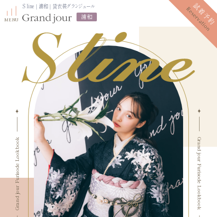
S line｜浦和｜貸衣装グランジュール
浦和
プラン紹介
振袖レンタルプラン
写真だけの成人式プラン
ママ振袖プラン
Grand jour Furisode Lookbook
Grand jour Furisode Lookbook
振袖展示会
ママ振袖相談会