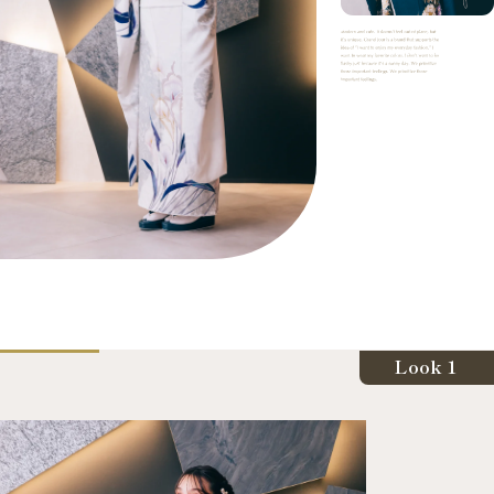
店舗案内
振袖レンタルの流れ
写真だけの成人式の流れ
ママ振袖の流れ
コーディネート小物
成人式当日の過ごし方
Look 1
成人式中止時の対応
キャンペーン