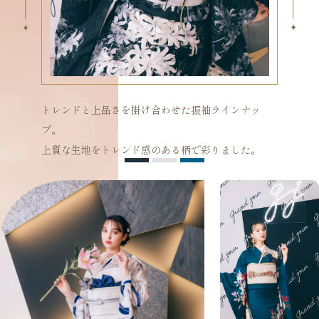
衣裳カタログ
LOOKBOOK
高校3年生の方へ
トレンドと上品さを掛け合わせた振袖ラインナッ
プ。
大学1年生の方へ
上質な生地をトレンド感のある柄で彩りました。
大学2年生の方へ
ヘアスタイリング特集
アルバム・写真商品
コンセプト
よくあるご質問