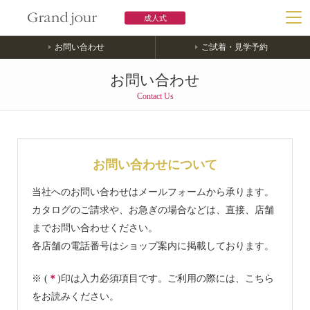
MENU
成人式
トップページ
お問い合わせ
ご試着・見学予約
衣裳カタログ
お問い合わせ
Contact Us
プラン紹介
ご予約から衣裳返却までの流れ
お問い合わせについて
よくあるご質問
当社へのお問い合わせはメールフォームから承ります。
カタログのご請求や、お急ぎの場合などは、直接、店舗
店舗情報
までお問い合わせください。
各店舗の電話番号はショップ案内に掲載しております。
※ (
＊
)印は入力必須項目です。ご利用の際には、こちら
をお読みください。
お問い合わせ