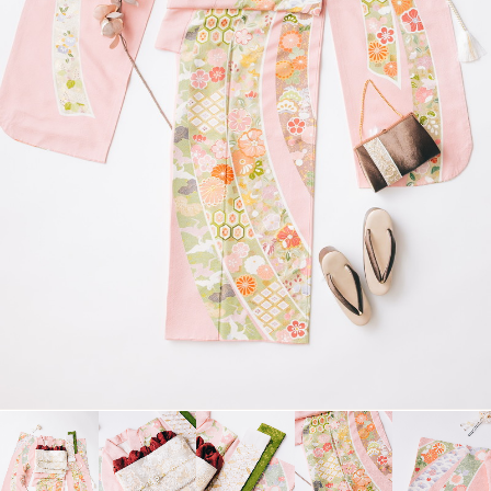
衣裳カタログ
LOOKBOOK
高校3年生の方へ
大学1年生の方へ
大学2年生の方へ
ヘアスタイリング特集
アルバム・写真商品
コンセプト
よくあるご質問