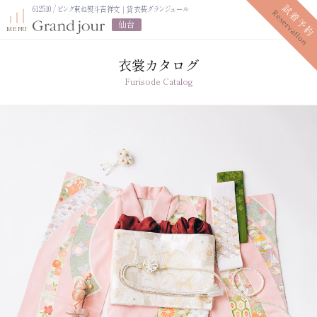
612510 / ピンク束ね熨斗吉祥文｜貸衣装グランジュール
仙台
衣裳カタログ
Furisode Catalog
プラン紹介
振袖レンタルプラン
写真だけの成人式プラン
ママ振袖プラン
振袖展示会
ママ振袖相談会