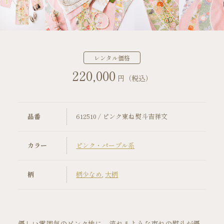
店舗案内
振袖レンタルの流れ
レンタル価格
220,000
写真だけの成人式の流れ
円（税込）
ママ振袖の流れ
品番
612510 / ピンク束ね熨斗吉祥文
コーディネート小物
カラー
ピンク・パープル系
成人式当日の過ごし方
柄
柄少なめ
,
大柄
成人式中止時の対応
キャンペーン