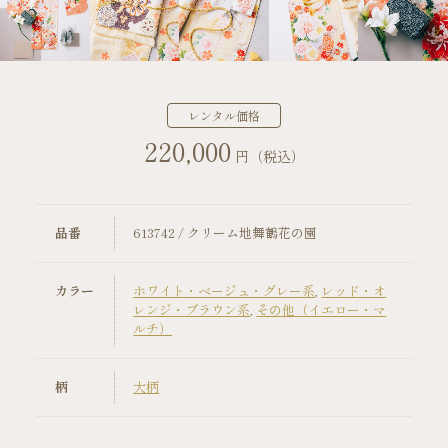
店舗案内
振袖レンタルの流れ
レンタル価格
220,000
写真だけの成人式の流れ
円（税込）
ママ振袖の流れ
品番
613742 / クリーム地舞鶴花の園
コーディネート小物
カラー
ホワイト・ベージュ・グレー系
,
レッド・オ
成人式当日の過ごし方
レンジ・ブラウン系
,
その他（イエロー・マ
ルチ）
成人式中止時の対応
柄
大柄
キャンペーン