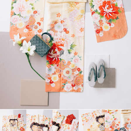
衣裳カタログ
LOOKBOOK
高校3年生の方へ
大学1年生の方へ
大学2年生の方へ
ヘアスタイリング特集
アルバム・写真商品
コンセプト
よくあるご質問