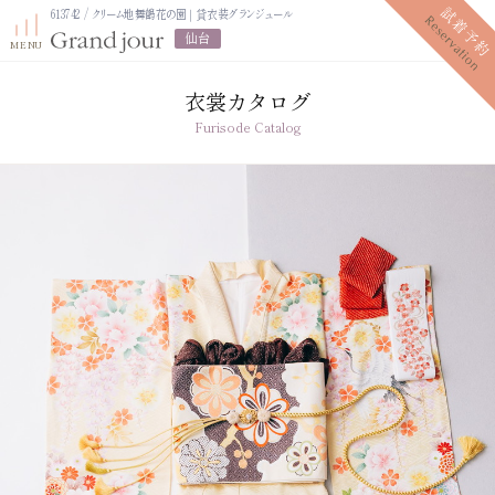
613742 / クリーム地舞鶴花の園｜貸衣装グランジュール
仙台
衣裳カタログ
Furisode Catalog
プラン紹介
振袖レンタルプラン
写真だけの成人式プラン
ママ振袖プラン
振袖展示会
ママ振袖相談会