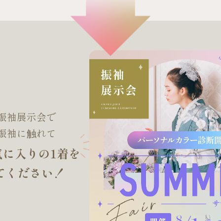
振袖展示会で
振袖に触れて
気に入りの1着を
てください！