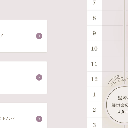
！
せ下さい！