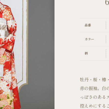
6
キャンペーン
品番
カラー
柄
牡丹・桜・椿
赤の振袖。白
っぽさのある
控えめにする