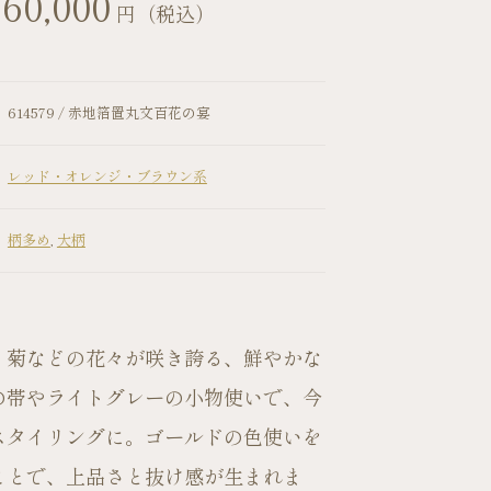
60,000
円（税込）
614579 / 赤地箔置丸文百花の宴
レッド・オレンジ・ブラウン系
柄多め
,
大柄
お問い合わせ
・菊などの花々が咲き誇る、鮮やかな
の帯やライトグレーの小物使いで、今
スタイリングに。ゴールドの色使いを
ことで、上品さと抜け感が生まれま