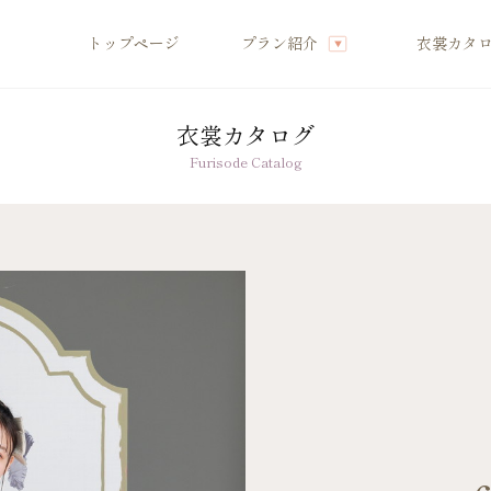
トップページ
プラン紹介
衣裳カタ
衣裳カタログ
店舗案内
Furisode Catalog
振袖レンタルの流れ
へ
写真だけの成人式の流れ
ママ振袖の流れ
へ
コーディネート小物
グ特集
成人式当日の過ごし方
商品
成人式中止時の対応