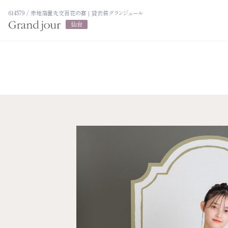
614579 / 赤地箔置丸文百花の宴｜貸衣装グランジュール
仙台
プラン紹介
衣裳カタログ
振袖レンタルプラン
LOOKBOOK
写真だけの成人式プラン
高校3年生の方
ママ振袖プラン
大学1年生の方へ
大学2年生の方
振袖展示会
ヘアスタイリン
ママ振袖相談会
アルバム・写真