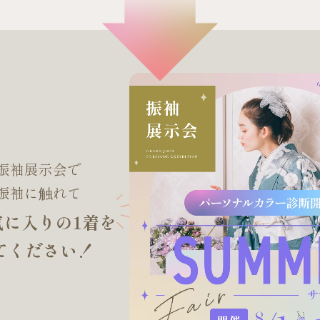
振袖展示会で
振袖に触れて
気に入りの1着を
てください！