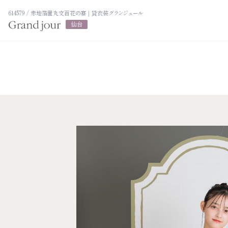
614579 / 赤地箔置丸文百花の宴｜貸衣装グランジュール
仙台
プラン紹介
衣裳カタログ
振袖レンタルプラン
LOOKBOOK
写真だけの成人式プラン
高校3年生の方
ママ振袖プラン
大学1年生の方へ
大学2年生の方
振袖展示会
ヘアスタイリン
ママ振袖相談会
アルバム・写真