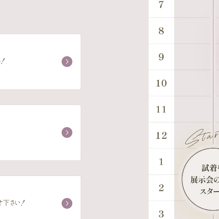
！
せ下さい！