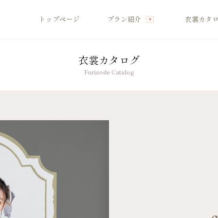
トップページ
プラン紹介
衣裳カタ
衣裳カタログ
店舗案内
Furisode Catalog
振袖レンタルの流れ
へ
写真だけの成人式の流れ
ママ振袖の流れ
へ
コーディネート小物
グ特集
成人式当日の過ごし方
商品
成人式中止時の対応