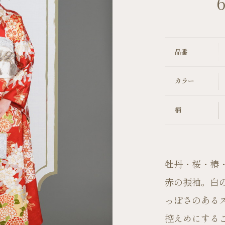
6
キャンペーン
品番
カラー
柄
牡丹・桜・椿
赤の振袖。白
っぽさのある
控えめにする