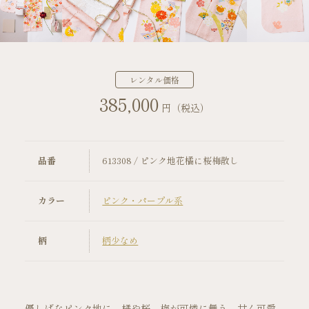
店舗案内
振袖レンタルの流れ
レンタル価格
385,000
写真だけの成人式の流れ
円（税込）
ママ振袖の流れ
品番
613308 / ピンク地花橘に桜梅散し
コーディネート小物
カラー
ピンク・パープル系
成人式当日の過ごし方
柄
柄少なめ
成人式中止時の対応
キャンペーン