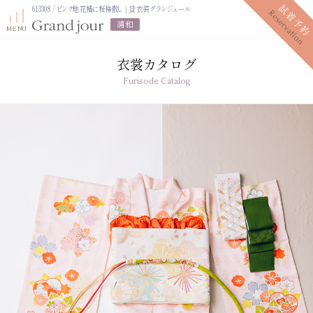
613308 / ピンク地花橘に桜梅散し｜貸衣装グランジュール
浦和
衣裳カタログ
Furisode Catalog
プラン紹介
振袖レンタルプラン
写真だけの成人式プラン
ママ振袖プラン
振袖展示会
ママ振袖相談会