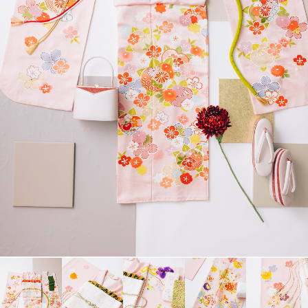
衣裳カタログ
LOOKBOOK
高校3年生の方へ
大学1年生の方へ
大学2年生の方へ
ヘアスタイリング特集
アルバム・写真商品
コンセプト
よくあるご質問