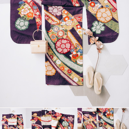
衣裳カタログ
LOOKBOOK
高校3年生の方へ
大学1年生の方へ
大学2年生の方へ
ヘアスタイリング特集
アルバム・写真商品
コンセプト
よくあるご質問