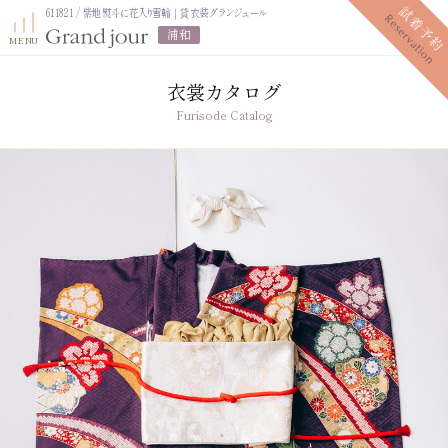
611821 / 紫地熨斗に花入り雪輪｜貸衣装グランジュール
浦和
衣裳カタログ
Furisode Catalog
プラン紹介
振袖レンタルプラン
写真だけの成人式プラン
ママ振袖プラン
振袖展示会
ママ振袖相談会