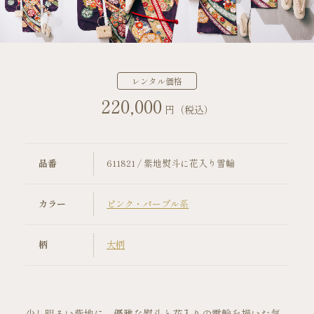
店舗案内
振袖レンタルの流れ
レンタル価格
220,000
写真だけの成人式の流れ
円（税込）
ママ振袖の流れ
品番
611821 / 紫地熨斗に花入り雪輪
コーディネート小物
カラー
ピンク・パープル系
成人式当日の過ごし方
柄
大柄
成人式中止時の対応
キャンペーン