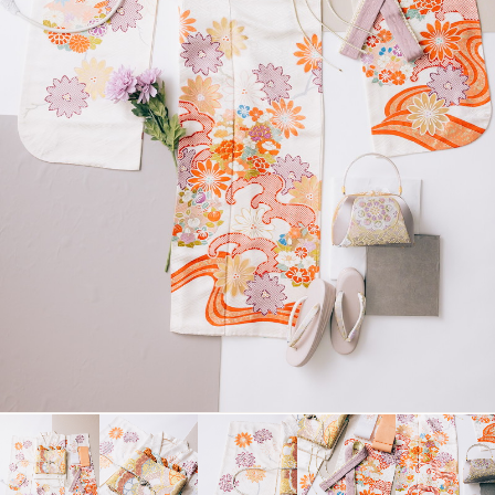
衣裳カタログ
LOOKBOOK
高校3年生の方へ
大学1年生の方へ
大学2年生の方へ
ヘアスタイリング特集
アルバム・写真商品
コンセプト
よくあるご質問