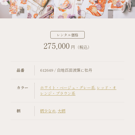
店舗案内
振袖レンタルの流れ
レンタル価格
275,000
写真だけの成人式の流れ
円（税込）
ママ振袖の流れ
品番
612649 / 白地匹田波頭に牡丹
コーディネート小物
カラー
ホワイト・ベージュ・グレー系
,
レッド・オ
成人式当日の過ごし方
レンジ・ブラウン系
成人式中止時の対応
柄
柄少なめ
,
大柄
キャンペーン