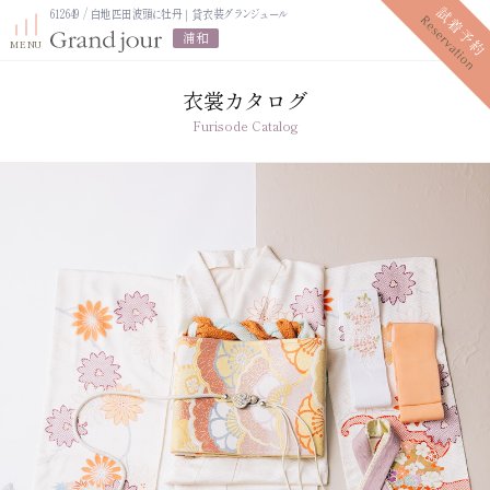
612649 / 白地匹田波頭に牡丹｜貸衣装グランジュール
浦和
衣裳カタログ
Furisode Catalog
プラン紹介
振袖レンタルプラン
写真だけの成人式プラン
ママ振袖プラン
振袖展示会
ママ振袖相談会