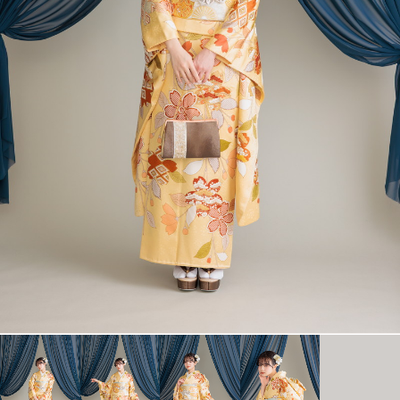
衣裳カタログ
LOOKBOOK
高校3年生の方へ
大学1年生の方へ
大学2年生の方へ
ヘアスタイリング特集
アルバム・写真商品
コンセプト
よくあるご質問