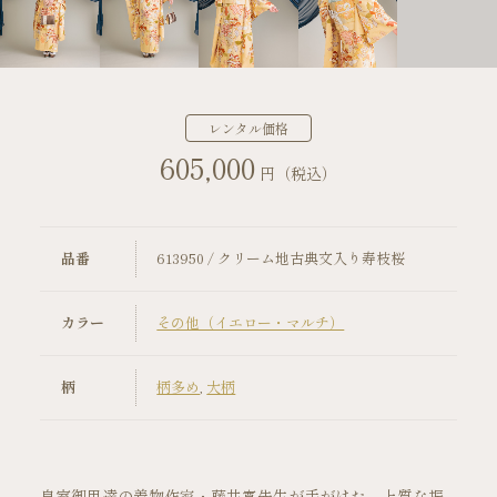
店舗案内
振袖レンタルの流れ
レンタル価格
605,000
写真だけの成人式の流れ
円（税込）
ママ振袖の流れ
品番
613950 / クリーム地古典文入り寿枝桜
コーディネート小物
カラー
その他（イエロー・マルチ）
成人式当日の過ごし方
柄
柄多め
,
大柄
成人式中止時の対応
キャンペーン