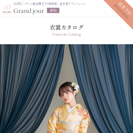
613950 / クリーム地古典文入り寿枝桜｜貸衣装グランジュール
浦和
衣裳カタログ
Furisode Catalog
プラン紹介
振袖レンタルプラン
写真だけの成人式プラン
ママ振袖プラン
振袖展示会
ママ振袖相談会