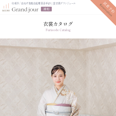
614639 / 白ねず色地白乱菊百合手まり｜貸衣装グランジュール
浦和
衣裳カタログ
Furisode Catalog
プラン紹介
振袖レンタルプラン
写真だけの成人式プラン
ママ振袖プラン
振袖展示会
ママ振袖相談会