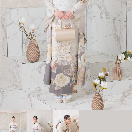
衣裳カタログ
LOOKBOOK
高校3年生の方へ
大学1年生の方へ
大学2年生の方へ
ヘアスタイリング特集
アルバム・写真商品
コンセプト
よくあるご質問