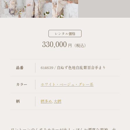
店舗案内
振袖レンタルの流れ
レンタル価格
330,000
写真だけの成人式の流れ
円（税込）
ママ振袖の流れ
品番
614639 / 白ねず色地白乱菊百合手まり
コーディネート小物
カラー
ホワイト・ベージュ・グレー系
成人式当日の過ごし方
柄
柄多め
,
大柄
成人式中止時の対応
キャンペーン