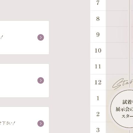
！
せ下さい！