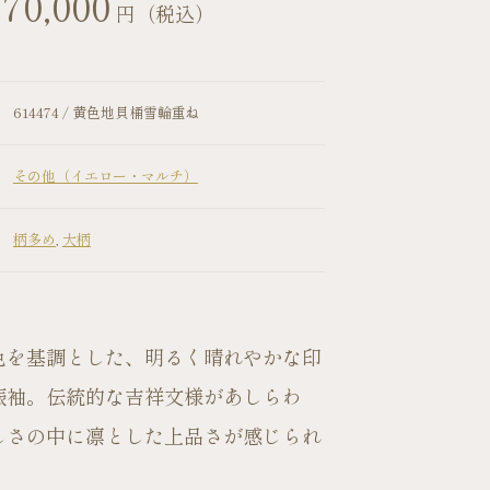
70,000
円（税込）
614474 / 黄色地貝桶雪輪重ね
その他（イエロー・マルチ）
柄多め
,
大柄
お問い合わせ
色を基調とした、明るく晴れやかな印
振袖。伝統的な吉祥文様があしらわ
しさの中に凛とした上品さが感じられ