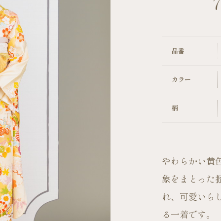
7
キャンペーン
品番
カラー
柄
やわらかい黄
象をまとった
れ、可愛いら
る一着です。