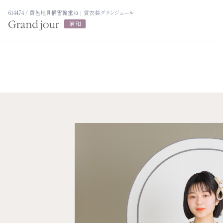
614474 / 黄色地貝桶雪輪重ね｜貸衣装グランジュール
浦和
プラン紹介
衣裳カタログ
振袖レンタルプラン
LOOKBOOK
写真だけの成人式プラン
高校3年生の方
ママ振袖プラン
大学1年生の方へ
大学2年生の方
振袖展示会
ヘアスタイリン
ママ振袖相談会
アルバム・写真