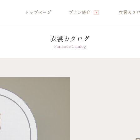
トップページ
プラン紹介
衣裳カタ
衣裳カタログ
店舗案内
Furisode Catalog
振袖レンタルの流れ
へ
写真だけの成人式の流れ
ママ振袖の流れ
へ
コーディネート小物
グ特集
成人式当日の過ごし方
商品
成人式中止時の対応