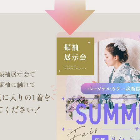
振袖展示会で
振袖に触れて
気に入りの1着を
てください！