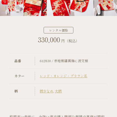
店舗案内
振袖レンタルの流れ
レンタル価格
330,000
写真だけの成人式の流れ
円（税込）
ママ振袖の流れ
品番
612830 / 赤地刺繍裏梅に波文様
コーディネート小物
カラー
レッド・オレンジ・ブラウン系
成人式当日の過ごし方
柄
柄少なめ
,
大柄
成人式中止時の対応
キャンペーン